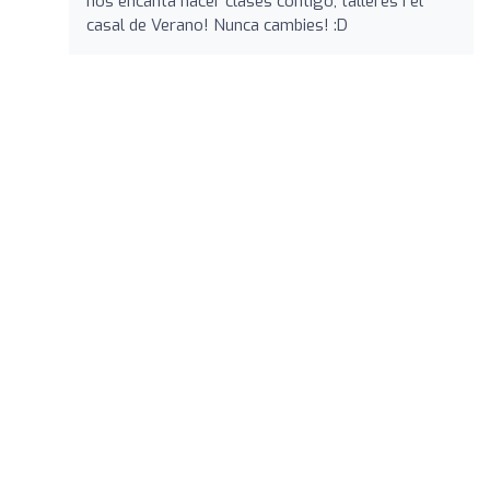
nos encanta hacer clases contigo, talleres i el
casal de Verano! Nunca cambies! :D