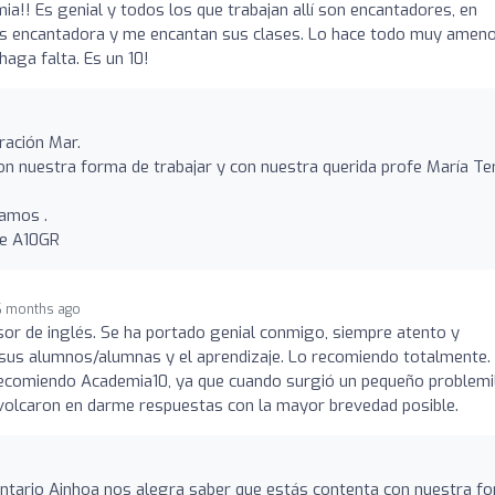
a!! Es genial y todos los que trabajan allí son encantadores, en
 Es encantadora y me encantan sus clases. Lo hace todo muy ameno
haga falta. Es un 10!
ración Mar.
n nuestra forma de trabajar y con nuestra querida profe María Te
tamos .
de A10GR
6 months ago
sor de inglés. Se ha portado genial conmigo, siempre atento y
 sus alumnos/alumnas y el aprendizaje. Lo recomiendo totalmente.
recomiendo Academia10, ya que cuando surgió un pequeño problemi
volcaron en darme respuestas con la mayor brevedad posible.
entario Ainhoa nos alegra saber que estás contenta con nuestra f