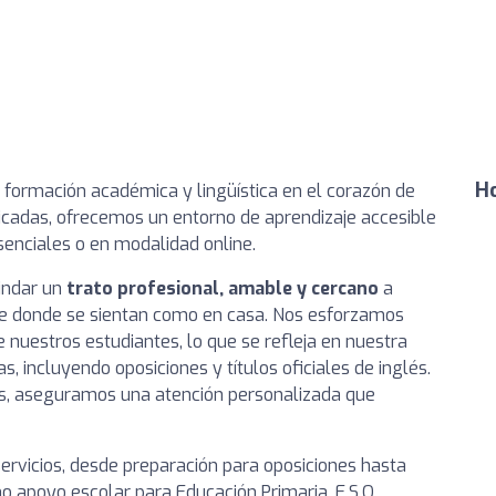
Ho
a formación académica y lingüística en el corazón de
cadas, ofrecemos un entorno de aprendizaje accesible
senciales o en modalidad online.
indar un
trato profesional, amable y cercano
a
e donde se sientan como en casa. Nos esforzamos
de nuestros estudiantes, lo que se refleja en nuestra
, incluyendo oposiciones y títulos oficiales de inglés.
as, aseguramos una atención personalizada que
rvicios, desde preparación para oposiciones hasta
mo apoyo escolar para Educación Primaria, E.S.O.,