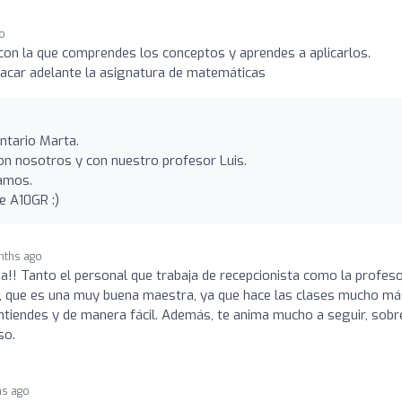
o
on la que comprendes los conceptos y aprendes a aplicarlos.
acar adelante la asignatura de matemáticas
ntario Marta.
on nosotros y con nuestro profesor Luis.
tamos.
e A10GR :)
nths ago
!! Tanto el personal que trabaja de recepcionista como la profes
, que es una muy buena maestra, ya que hace las clases mucho má
entiendes y de manera fácil. Además, te anima mucho a seguir, sobr
so.
hs ago