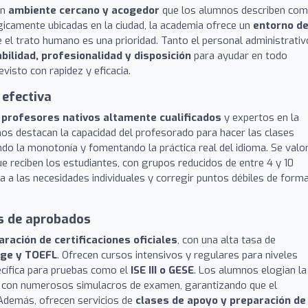
un
ambiente cercano y acogedor
que los alumnos describen co
icamente ubicadas en la ciudad, la academia ofrece un
entorno d
 el trato humano es una prioridad. Tanto el personal administrativ
bilidad, profesionalidad y disposición
para ayudar en todo
isto con rapidez y eficacia.
 efectiva
e
profesores nativos altamente cualificados
y expertos en la
os destacan la capacidad del profesorado para hacer las clases
ando la monotonía y fomentando la práctica real del idioma. Se valo
e reciben los estudiantes, con grupos reducidos de entre 4 y 10
 a las necesidades individuales y corregir puntos débiles de form
as de aprobados
aración de certificaciones oficiales
, con una alta tasa de
dge y TOEFL
. Ofrecen cursos intensivos y regulares para niveles
ecífica para pruebas como el
ISE III o GESE
. Los alumnos elogian la
ía con numerosos simulacros de examen, garantizando que el
 Además, ofrecen servicios de
clases de apoyo y preparación de