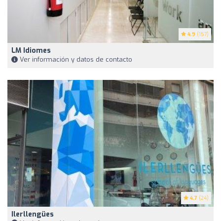
4.9
(157)
LM Idiomes
Ver información y datos de contacto
4.7
(24)
Ilerllengües