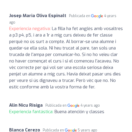
Josep Maria Oliva Espinalt
Publicada en
4 years
ago
Experiencia negativa:
La filla ha fet anglès amb vosaltres
a p3 p4, p5, i ara a 1r a mig curs deixeu de fer classe
perquè no ús surt a compte. Al borrar-se una alumne i
quedar-se ella sola. Ni heu trucat al pare, tan sols una
trucada de l'ampa per comunicar-ho. Si no ho veieu clar
no haver començat el curs i si el comenceu l'acaveu. No
vèc correcte per qui vol ser una escola seriosa deixa
penjat un alumne a mig curs. Havia deixat pasar uns dies
per veure si ús dignaveu a trucar. Però vèc que no. No
estic conforme amb la vostra forma de fer.
Alin Nicu Risiga
Publicada en
4 years ago
Experiencia fantástica:
Buena atención y classes
Blanca Cerezo
Publicada en
5 years ago