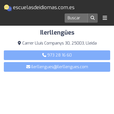
escuelasdeidiomas.com.es
Escuelas de idiomas en Lleida
Ilerllengües
Carrer Lluís Companys 30, 25003, Lleida
973 28 16 60
ilerllengues@ilerllengues.com