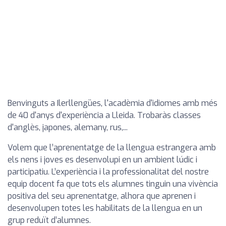
Benvinguts a Ilerllengües, l'acadèmia d'idiomes amb més
de 40 d'anys d'experiència a Lleida. Trobaràs classes
d'anglès, japones, alemany, rus,...
Volem que l’aprenentatge de la llengua estrangera amb
els nens i joves es desenvolupi en un ambient lúdic i
participatiu. L’experiència i la professionalitat del nostre
equip docent fa que tots els alumnes tinguin una vivència
positiva del seu aprenentatge, alhora que aprenen i
desenvolupen totes les habilitats de la llengua en un
grup reduït d’alumnes.