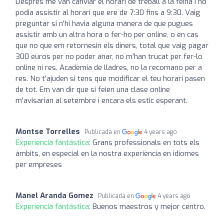
Després me van canviar el horari de treball a la feina i no
podia assistir al horari que ere de 7:30 fins a 9:30. Vaig
preguntar si n'hi havia alguna manera de que pugues
assistir amb un altra hora o fer-ho per online, o en cas
que no que em retornesin els diners, total que vaig pagar
300 euros per no poder anar, no m'han trucat per fer-lo
online ni res. Acadèmia de lladres, no la recomano per a
res. No t'ajuden si tens que modificar el teu horari pasen
de tot. Em van dir que si feien una clase online
m'avisarian al setembre i encara els estic esperant.
Montse Torrelles
Publicada en
4 years ago
Experiencia fantástica:
Grans professionals en tots els
àmbits, en especial en la nostra experiència en idiomes
per empreses
Manel Aranda Gomez
Publicada en
4 years ago
Experiencia fantástica:
Buenos maestros y mejor centro.