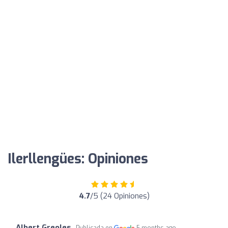
Ilerllengües: Opiniones
4.7
/5 (24 Opiniones)
Albert Greoles
Publicada en
5 months ago