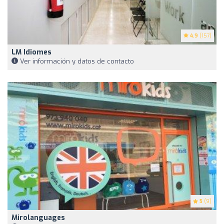
4.9
(157)
LM Idiomes
Ver información y datos de contacto
5
(9)
Mirolanguages