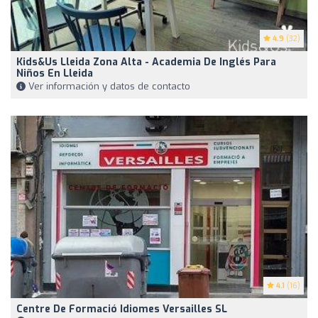
4.9
(32)
Kids&Us Lleida Zona Alta - Academia De Inglés Para
Niños En Lleida
Ver información y datos de contacto
4.1
(16)
Centre De Formació Idiomes Versailles SL