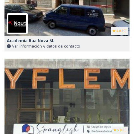
4.8
(9)
Academia Rua Nova SL
Ver información y datos de contacto
5
(60)