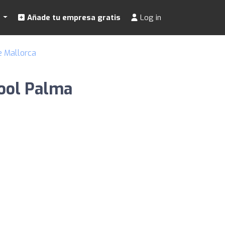
s
Añade tu empresa gratis
Log in
e Mallorca
hool Palma