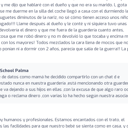
y me dijo que hablaré con el dueño y que no era su marido. L gota
se me duerme en la silla del coche llegó a casa con el durmiendo l
juguetes diminutos de la nariz, no sé cómo tienen acceso unos niñ
gado!!! Llame después al dueño y le conté y ni siquiera tuvo unas
evolvería el dinero y que me fuera de la guardería cuanto antes,
 cosa que me robó dinero y no m devolvió lo que tocaba y encima 
s con los mayores! Todos mezclados la cara llena de mocos que n
 ponían ni a dormir con 2 años, parecía que salía de la guerra!! La
 School Palma
 de datos como mamá he decidido compartirlo con un chat d e
 estado nunca en nuestra guardería ,está mencionando otra guarder
va dejando a sus hijos en ellas ,con la excusa de que algo raro o
aga o reclama dinero ,con varias lo ha hecho según nuestra asocia
y humanos y profesionales. Estamos encantados con el trato, el
as las facilidades para que nuestro bebé se sienta como en casa, y 