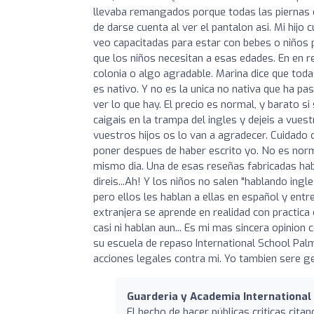
llevaba remangados porque todas las piernas 
de darse cuenta al ver el pantalon asi. Mi hij
veo capacitadas para estar con bebes o niños
que los niños necesitan a esas edades. En en r
colonia o algo agradable. Marina dice que tod
es nativo. Y no es la unica no nativa que ha p
ver lo que hay. El precio es normal, y barato si
caigais en la trampa del ingles y dejeis a vuest
vuestros hijos os lo van a agradecer. Cuidado
poner despues de haber escrito yo. No es nor
mismo dia. Una de esas reseñas fabricadas habl
direis...Ah! Y los niños no salen "hablando ingl
pero ellos les hablan a ellas en español y en
extranjera se aprende en realidad con practica
casi ni hablan aun... Es mi mas sincera opinio
su escuela de repaso International School Pa
acciones legales contra mi. Yo tambien sere ge
Guarderia y Academia International
El hecho de hacer públicas criticas cit