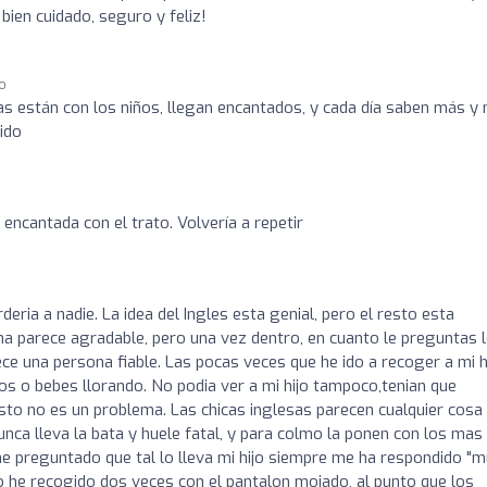
ien cuidado, seguro y feliz!
go
s están con los niños, llegan encantados, y cada día saben más y
ido
y encantada con el trato. Volvería a repetir
ria a nadie. La idea del Ingles esta genial, pero el resto esta
a parece agradable, pero una vez dentro, en cuanto le preguntas 
e una persona fiable. Las pocas veces que he ido a recoger a mi h
os o bebes llorando. No podia ver a mi hijo tampoco,tenian que
sto no es un problema. Las chicas inglesas parecen cualquier cosa
nca lleva la bata y huele fatal, y para colmo la ponen con los mas
he preguntado que tal lo lleva mi hijo siempre me ha respondido "
o lo he recogido dos veces con el pantalon mojado, al punto que los