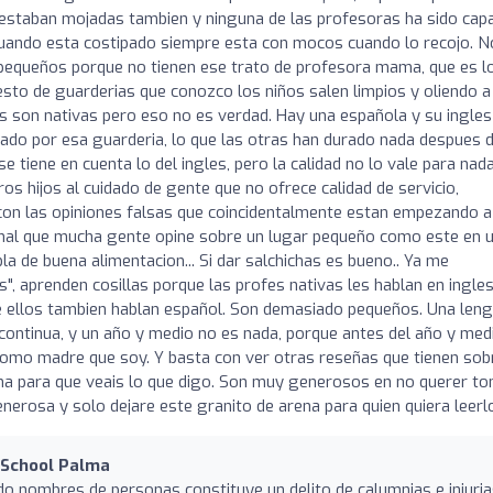
estaban mojadas tambien y ninguna de las profesoras ha sido cap
o cuando esta costipado siempre esta con mocos cuando lo recojo. N
 pequeños porque no tienen ese trato de profesora mama, que es l
esto de guarderias que conozco los niños salen limpios y oliendo a
as son nativas pero eso no es verdad. Hay una española y su ingles
asado por esa guarderia, lo que las otras han durado nada despues 
 se tiene en cuenta lo del ingles, pero la calidad no lo vale para nad
ros hijos al cuidado de gente que no ofrece calidad de servicio,
 con las opiniones falsas que coincidentalmente estan empezando a
mal que mucha gente opine sobre un lugar pequeño como este en 
a de buena alimentacion... Si dar salchichas es bueno.. Ya me
es", aprenden cosillas porque las profes nativas les hablan en ingles
tre ellos tambien hablan español. Son demasiado pequeños. Una len
 continua, y un año y medio no es nada, porque antes del año y med
n como madre que soy. Y basta con ver otras reseñas que tienen sob
lma para que veais lo que digo. Son muy generosos en no querer t
nerosa y solo dejare este granito de arena para quien quiera leerl
 School Palma
ando nombres de personas constituye un delito de calumnias e injuria