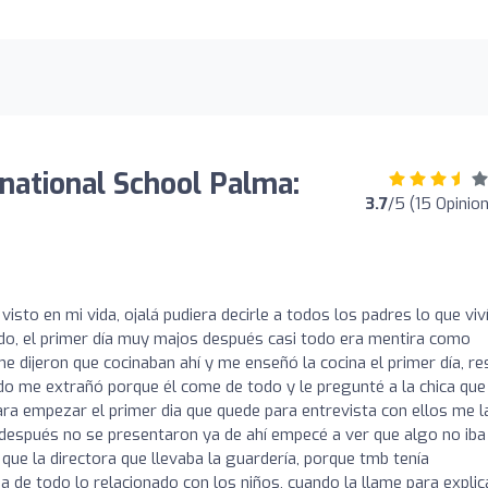
national School Palma:
3.7
/5 (15 Opinio
isto en mi vida, ojalá pudiera decirle a todos los padres lo que viv
iendo, el primer día muy majos después casi todo era mentira como
me dijeron que cocinaban ahí y me enseñó la cocina el primer día, re
ndo me extrañó porque él come de todo y le pregunté a la chica que
 para empezar el primer dia que quede para entrevista con ellos me l
y después no se presentaron ya de ahí empecé a ver que algo no iba
ue la directora que llevaba la guardería, porque tmb tenía
a de todo lo relacionado con los niños, cuando la llame para explic