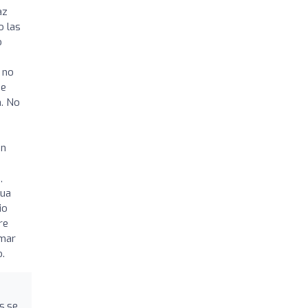
az
o las
o
 no
de
a. No
un
,
gua
io
re
omar
o.
s,se