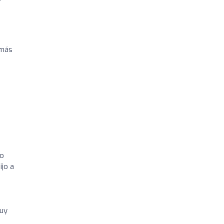
 más
lo
ijo a
muy