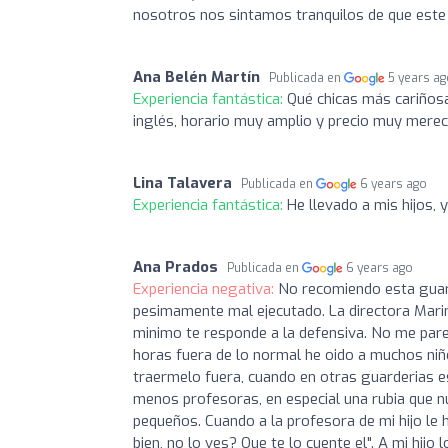
nosotros nos sintamos tranquilos de que este b
Ana Belén Martín
Publicada en
5 years a
Experiencia fantástica:
Qué chicas más cariñosa
inglés, horario muy amplio y precio muy merec
Lina Talavera
Publicada en
6 years ago
Experiencia fantástica:
He llevado a mis hijos, 
Ana Prados
Publicada en
6 years ago
Experiencia negativa:
No recomiendo esta guarde
pesimamente mal ejecutado. La directora Marin
minimo te responde a la defensiva. No me parec
horas fuera de lo normal he oido a muchos niñ
traermelo fuera, cuando en otras guarderias e
menos profesoras, en especial una rubia que nu
pequeños. Cuando a la profesora de mi hijo le 
bien, no lo ves? Que te lo cuente el". A mi hij