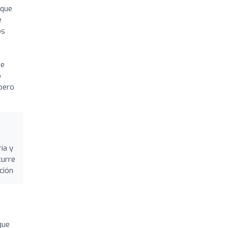
 que
e
os
me
o
 pero
ía y
curre
ción
que