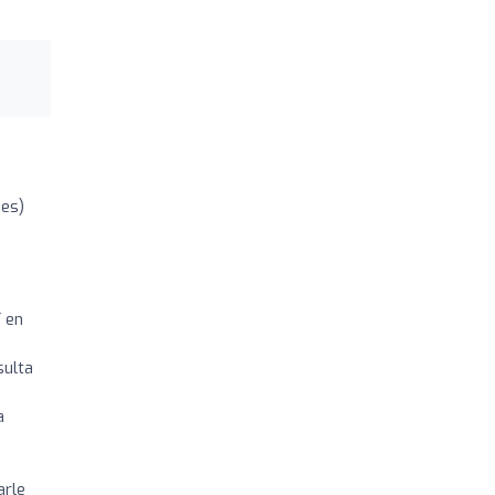
nes)
í en
sulta
a
arle