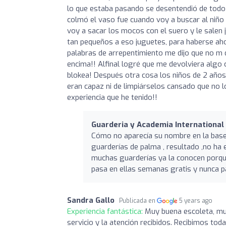
lo que estaba pasando se desentendió de todo 
colmó el vaso fue cuando voy a buscar al niño 
voy a sacar los mocos con el suero y le salen 
tan pequeños a eso juguetes, para haberse aho
palabras de arrepentimiento me dijo que no m d
encima!! Alfinal logré que me devolviera algo
blokea! Después otra cosa los niños de 2 año
eran capaz ni de limpiárselos cansado que no lo
experiencia que he tenido!!
Guarderia y Academia International
Cómo no aparecía su nombre en la base
guarderías de palma , resultado ,no ha
muchas guarderías ya la conocen porque 
pasa en ellas semanas gratis y nunca p
Sandra Gallo
Publicada en
5 years ago
Experiencia fantástica:
Muy buena escoleta, mu
servicio y la atención recibidos. Recibimos tod