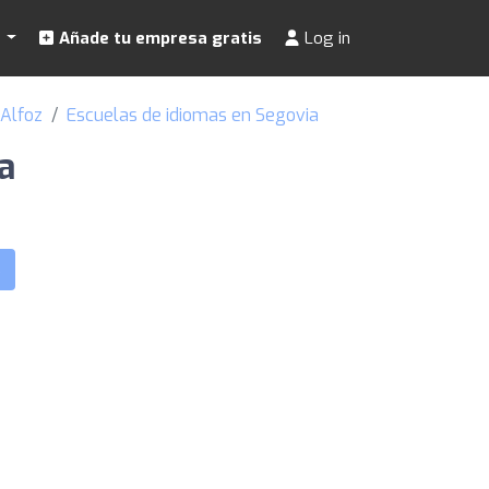
s
Añade tu empresa gratis
Log in
 Alfoz
Escuelas de idiomas en Segovia
a
s