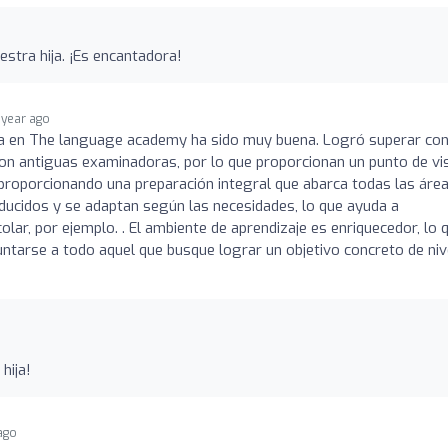
estra hija. ¡Es encantadora!
 year ago
hija en The language academy ha sido muy buena. Logró superar co
son antiguas examinadoras, por lo que proporcionan un punto de vi
 proporcionando una preparación integral que abarca todas las áre
ucidos y se adaptan según las necesidades, lo que ayuda a
lar, por ejemplo. . El ambiente de aprendizaje es enriquecedor, lo 
untarse a todo aquel que busque lograr un objetivo concreto de niv
hija!
 ago