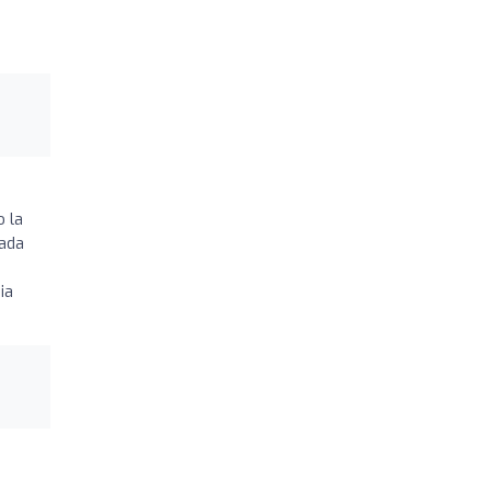
o la
cada
ia