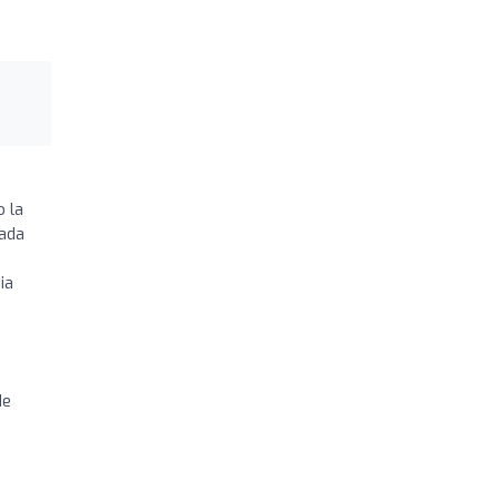
o la
cada
ia
de