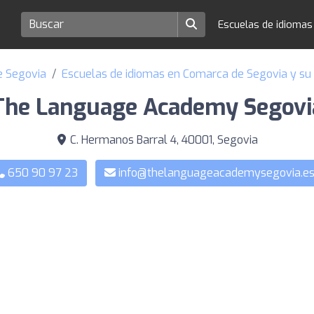
Escuelas de idioma
e Segovia
Escuelas de idiomas en Comarca de Segovia y su
The Language Academy Segovi
C. Hermanos Barral 4, 40001, Segovia
650 90 97 23
info@thelanguageacademysegovia.e