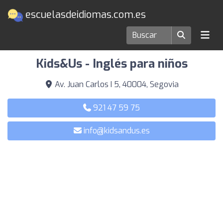
escuelasdeidiomas.com.es
Escuelas de idiomas en Segovia
Kids&Us - Inglés para niños
Av. Juan Carlos I 5, 40004, Segovia
921 47 59 75
info@kidsandus.es