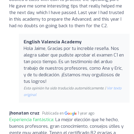
He gave me some interesting tips that really helped me
the next day, which I have passed. Last year I had trusted
in this academy to prepare the Advanced, and this year I
had no doubts on going back to them for the C2.
English Valencia Academy
Hola Jaime, Gracias por tu increíble reseña. Nos
alegra saber que pudiste aprobar el examen C1 en
tan poco tiempo. Es un testimonio del arduo
trabajo de nuestros profesores, como Ana y Eric,
y de tu dedicación. ¡Estamos muy orgullosos de
tus logros!
Esta opinión ha sido traducida automáticamente. |
Ver texto
original
jhonatan cruz
Publicada en
1 year ago
Experiencia fantástica:
La mejor elección que he hecho,
buenos profesores, gran conocimiento, consejos útiles y
gente muy amable. Tengo el certificado B2 gracias a