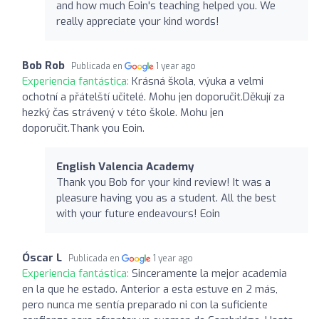
and how much Eoin's teaching helped you. We
really appreciate your kind words!
Bob Rob
Publicada en
1 year ago
Experiencia fantástica:
Krásná škola, výuka a velmi
ochotní a přátelští učitelé. Mohu jen doporučit.Děkují za
hezký čas strávený v této škole. Mohu jen
doporučit.Thank you Eoin.
English Valencia Academy
Thank you Bob for your kind review! It was a
pleasure having you as a student. All the best
with your future endeavours! Eoin
Óscar L
Publicada en
1 year ago
Experiencia fantástica:
Sinceramente la mejor academia
en la que he estado. Anterior a esta estuve en 2 más,
pero nunca me sentía preparado ni con la suficiente