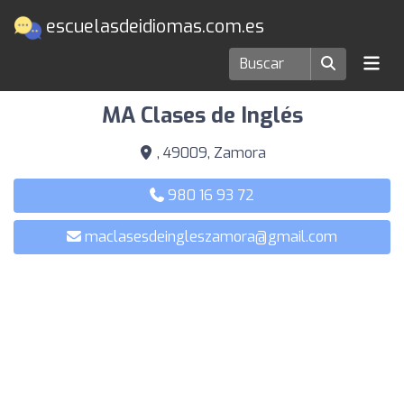
escuelasdeidiomas.com.es
Escuelas de idiomas en Zamora
MA Clases de Inglés
, 49009, Zamora
980 16 93 72
maclasesdeingleszamora@gmail.com