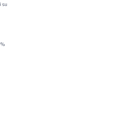
i su
00%