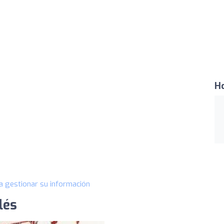
Ho
a gestionar su información
lés