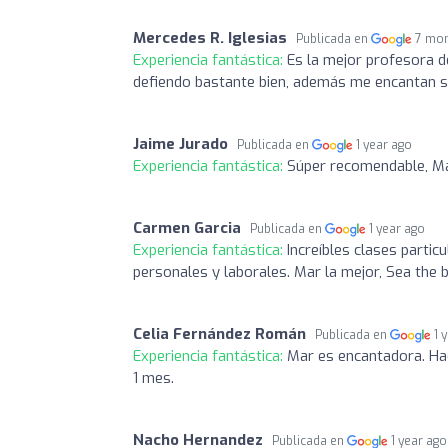
Mercedes R. Iglesias
Publicada en
7 mon
Experiencia fantástica:
Es la mejor profesora d
defiendo bastante bien, además me encantan su
Jaime Jurado
Publicada en
1 year ago
Experiencia fantástica:
Súper recomendable, Ma
Carmen Garcia
Publicada en
1 year ago
Experiencia fantástica:
Increíbles clases partic
personales y laborales. Mar la mejor, Sea the b
Celia Fernández Román
Publicada en
1 
Experiencia fantástica:
Mar es encantadora. Ha
1 mes.
Nacho Hernandez
Publicada en
1 year ago