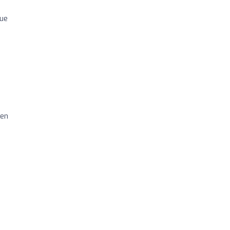
que
 en