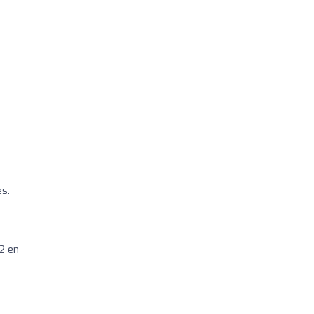
es.
2 en