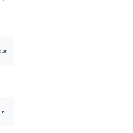
olar
o
as.