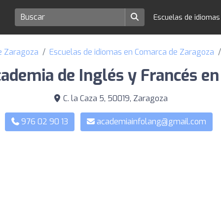
Escuelas de idioma
de Zaragoza
Escuelas de idiomas en Comarca de Zaragoza
ademia de Inglés y Francés en
C. la Caza 5, 50019, Zaragoza
976 02 90 13
academiainfolang@gmail.com