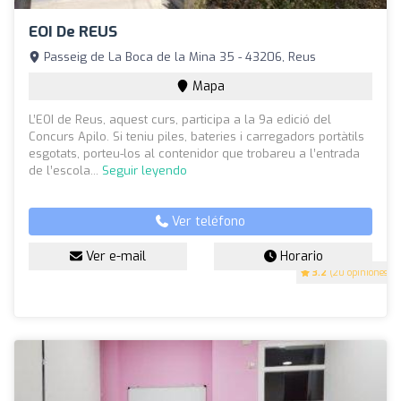
EOI De REUS
Passeig de La Boca de la Mina 35 - 43206, Reus
Mapa
L’EOI de Reus, aquest curs, participa a la 9a edició del
Concurs Apilo. Si teniu piles, bateries i carregadors portàtils
esgotats, porteu-los al contenidor que trobareu a l’entrada
de l’escola...
Seguir leyendo
Ver teléfono
Ver e-mail
Horario
3.2
(20 opiniones)