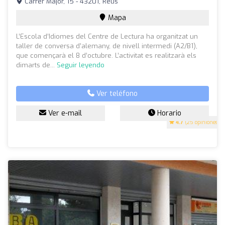
Carrer Major, 15 - 43201, Reus
Mapa
L’Escola d’Idiomes del Centre de Lectura ha organitzat un
taller de conversa d’alemany, de nivell intermedi (A2/B1),
que començarà el 8 d’octubre. L’activitat es realitzarà els
dimarts de...
Seguir leyendo
Ver teléfono
Ver e-mail
Horario
4.7
(25 opiniones)