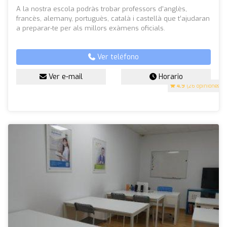
A la nostra escola podràs trobar professors d’anglès,
francès, alemany, portuguès, català i castellà que t’ajudaran
a preparar-te per als millors exàmens oficials.
Ver teléfono
Ver e-mail
Horario
4.9
(26 opiniones)