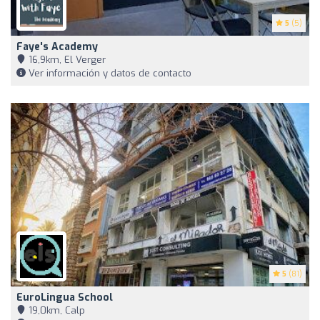
5
(5)
Faye's Academy
16,9km, El Verger
Ver información y datos de contacto
5
(81)
EuroLingua School
19,0km, Calp