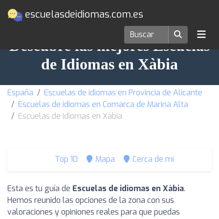
escuelasdeidiomas.com.es
Descubre las mejores Escuelas
de Idiomas en Xàbia
España
Escuelas de idiomas en Provincia de Alicante
Escuelas de idiomas en Comarca de Marina Alta
Escuelas de idiomas en Xàbia
Top 10
Mapa
Cerca de mí
Esta es tu guía de
Escuelas de idiomas en Xàbia
.
Hemos reunido las opciones de la zona con sus
valoraciones y opiniones reales para que puedas