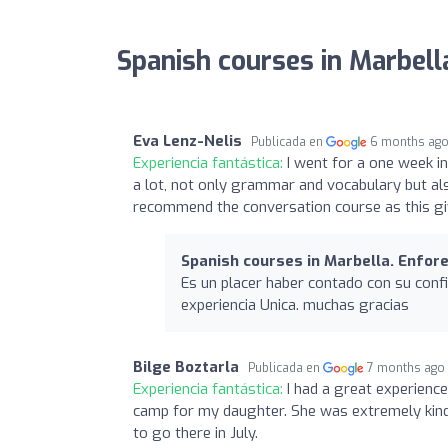
Spanish courses in Marbell
Eva Lenz-Nelis
Publicada en
6 months ag
Experiencia fantástica:
I went for a one week i
a lot, not only grammar and vocabulary but also
recommend the conversation course as this giv
Spanish courses in Marbella. Enfor
Es un placer haber contado con su conf
experiencia Unica. muchas gracias
Bilge Boztarla
Publicada en
7 months ago
Experiencia fantástica:
I had a great experien
camp for my daughter. She was extremely kind 
to go there in July.