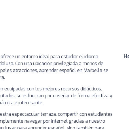
Ho
ofrece un entorno ideal para estudiar el idioma
daluza. Con una ubicación privilegiada a menos de
cipales atracciones, aprender español en Marbella se
ra.
n equipadas con los mejores recursos didácticos.
itados, se esfuerzan por enseñar de forma efectiva y
námica e interesante.
uestra espectacular terraza, compartir con estudiantes
simplemente navegar por internet gracias a nuestro
s un lugar para aprender español, sino también para