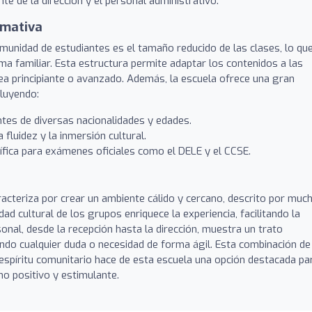
e de la dirección y el personal administrativo.
rmativa
unidad de estudiantes es el tamaño reducido de las clases, lo qu
ima familiar. Esta estructura permite adaptar los contenidos a las
ea principiante o avanzado. Además, la escuela ofrece una gran
cluyendo:
ntes de diversas nacionalidades y edades.
fluidez y la inmersión cultural.
ífica para exámenes oficiales como el DELE y el CCSE.
racteriza por crear un ambiente cálido y cercano, descrito por muc
d cultural de los grupos enriquece la experiencia, facilitando la
onal, desde la recepción hasta la dirección, muestra un trato
endo cualquier duda o necesidad de forma ágil. Esta combinación de
n espíritu comunitario hace de esta escuela una opción destacada pa
o positivo y estimulante.