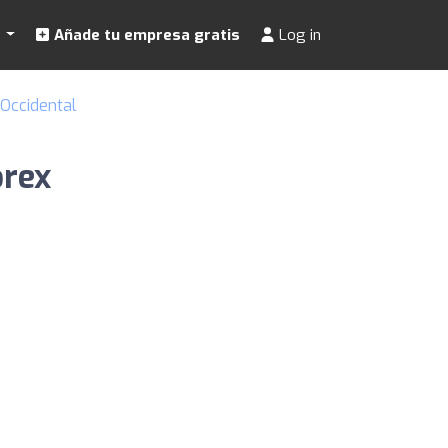
s
Añade tu empresa gratis
Log in
 Occidental
orex