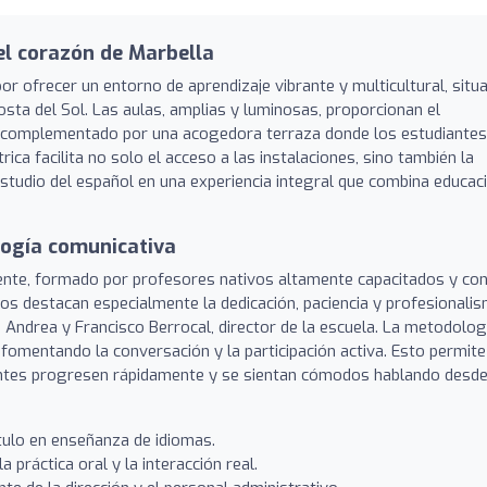
el corazón de Marbella
or ofrecer un entorno de aprendizaje vibrante y multicultural, situ
osta del Sol. Las aulas, amplias y luminosas, proporcionan el
a, complementado por una acogedora terraza donde los estudiantes
trica facilita no solo el acceso a las instalaciones, sino también la
 estudio del español en una experiencia integral que combina educac
logía comunicativa
ocente, formado por profesores nativos altamente capacitados y co
os destacan especialmente la dedicación, paciencia y profesionali
 Andrea y Francisco Berrocal, director de la escuela. La metodolog
 fomentando la conversación y la participación activa. Esto permite
iantes progresen rápidamente y se sientan cómodos hablando desde
tulo en enseñanza de idiomas.
 práctica oral y la interacción real.