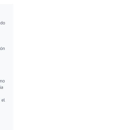
ado
ión
n
smo
ía
 el