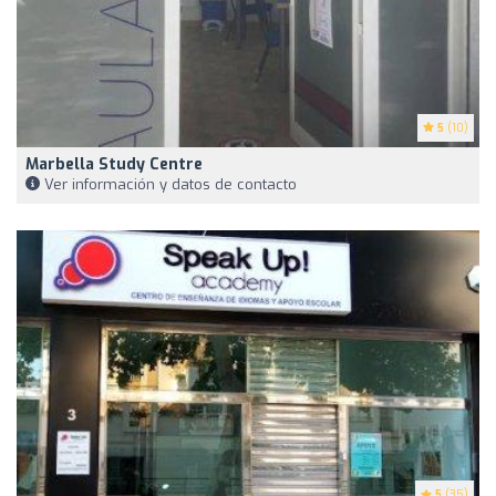
5
(10)
Marbella Study Centre
Ver información y datos de contacto
5
(35)