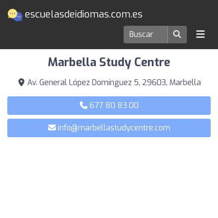
escuelasdeidiomas.com.es
Escuelas de idiomas en Marbella
Marbella Study Centre
Av. General López Domínguez 5, 29603, Marbella
677 80 83 00
info@marbellastudycentre.com