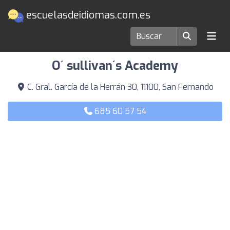
escuelasdeidiomas.com.es
Escuelas de idiomas en San Fernando
O´ sullivan´s Academy
C. Gral. García de la Herrán 30, 11100, San Fernando
685 60 57 54