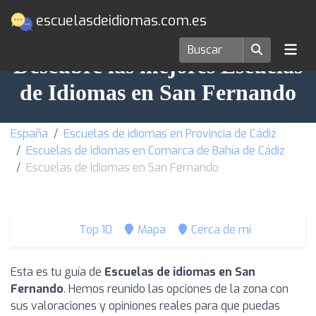
escuelasdeidiomas.com.es
Descubre las mejores Escuelas
de Idiomas en San Fernando
España
Escuelas de idiomas en Provincia de Cádiz
Escuelas de idiomas en Comarca de Bahía de Cádiz
Escuelas de idiomas en San Fernando
Top 10
Mapa
Cerca de mí
Esta es tu guía de
Escuelas de idiomas en San
Fernando
. Hemos reunido las opciones de la zona con
sus valoraciones y opiniones reales para que puedas