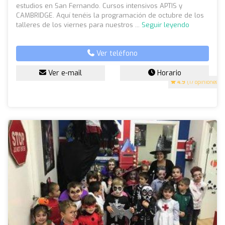
estudios en San Fernando. Cursos intensivos APTIS y
CAMBRIDGE. Aquí tenéis la programación de octubre de los
talleres de los viernes para nuestros ...
Seguir leyendo
Ver teléfono
Ver e-mail
Horario
4.9
(17 opiniones)