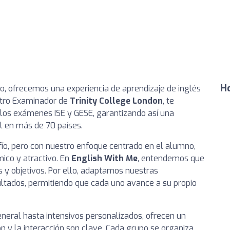
Ho
o, ofrecemos una experiencia de aprendizaje de inglés
ntro Examinador de
Trinity College London
, te
 los exámenes ISE y GESE, garantizando así una
l en más de 70 países.
ío, pero con nuestro enfoque centrado en el alumno,
ico y atractivo. En
English With Me
, entendemos que
 y objetivos. Por ello, adaptamos nuestras
ltados, permitiendo que cada uno avance a su propio
neral hasta intensivos personalizados, ofrecen un
n y la interacción son clave. Cada grupo se organiza