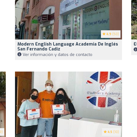
4.9
(50)
Modern English Language Academia De Inglés
E
San Fernando Cadiz
Ver información y datos de contacto
9)
4.5
(10)