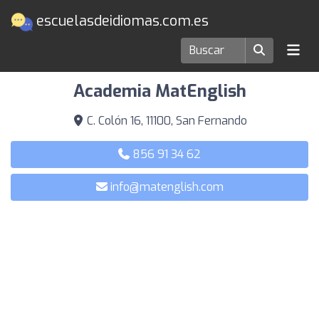
escuelasdeidiomas.com.es
Escuelas de idiomas en San Fernando
Academia MatEnglish
C. Colón 16, 11100, San Fernando
856 91 34 62
info@matenglish.com