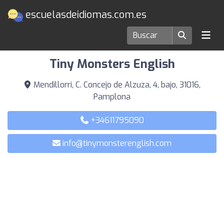
escuelasdeidiomas.com.es
Escuelas de idiomas en Pamplona
Tiny Monsters English
Mendillorri, C. Concejo de Alzuza, 4, bajo, 31016,
Pamplona
+34611795090
info@tinymonsterenglish.com