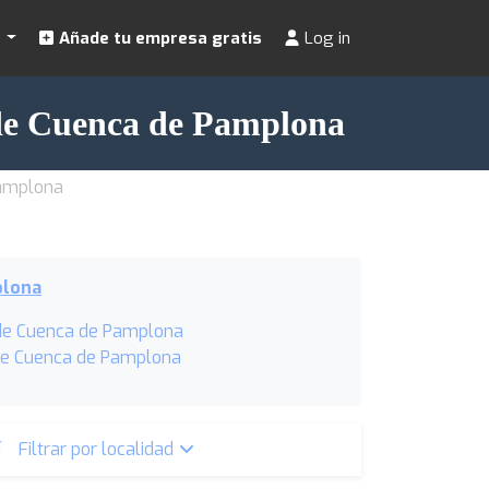
s
Añade tu empresa gratis
Log in
 de Cuenca de Pamplona
Pamplona
plona
de Cuenca de Pamplona
 de Cuenca de Pamplona
í
Filtrar por localidad