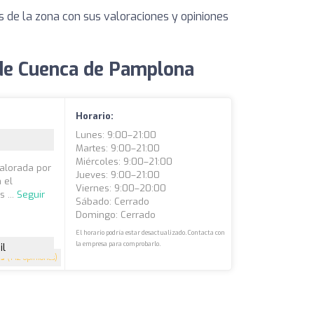
s de la zona con sus valoraciones y opiniones
 de Cuenca de Pamplona
a
Horario:
Lunes: 9:00–21:00
Martes: 9:00–21:00
Miércoles: 9:00–21:00
valorada por
Jueves: 9:00–21:00
 el
Viernes: 9:00–20:00
 ...
Seguir
Sábado: Cerrado
Domingo: Cerrado
El horario podría estar desactualizado. Contacta con
la empresa para comprobarlo.
il
5
(142 opiniones)