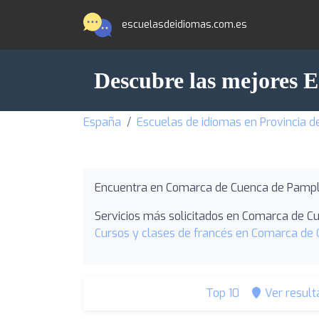
escuelasdeidiomas.com.es
Descubre las mejores 
España
Escuelas de idiomas en Provincia d
Encuentra en Comarca de Cuenca de Pampl
Servicios más solicitados en Comarca de 
Cursos y clases de francés en Comarca de
Top 10
Ver resul