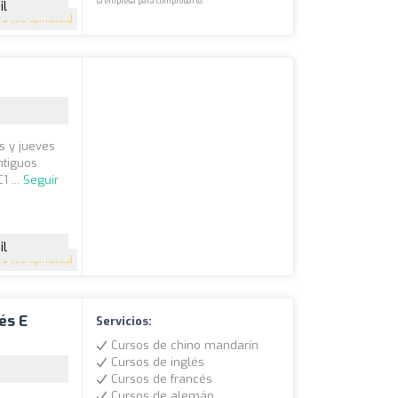
la empresa para comprobarlo.
il
5
(59 opiniones)
s y jueves
ntiguos
1 ...
Seguir
il
5
(55 opiniones)
és E
Servicios:
Cursos de chino mandarín
Cursos de inglés
Cursos de francés
Cursos de alemán