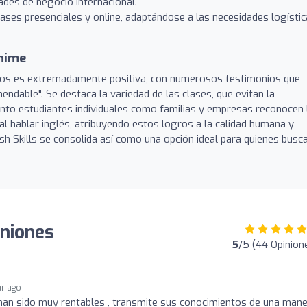
des de negocio internacional.
ases presenciales y online, adaptándose a las necesidades logísti
nime
mnos es extremadamente positiva, con numerosos testimonios que
ndable". Se destaca la variedad de las clases, que evitan la
nto estudiantes individuales como familias y empresas reconocen 
 al hablar inglés, atribuyendo estos logros a la calidad humana y
sh Skills se consolida así como una opción ideal para quienes busc
iniones
5
/5 (44 Opinion
ar ago
han sido muy rentables , transmite sus conocimientos de una man