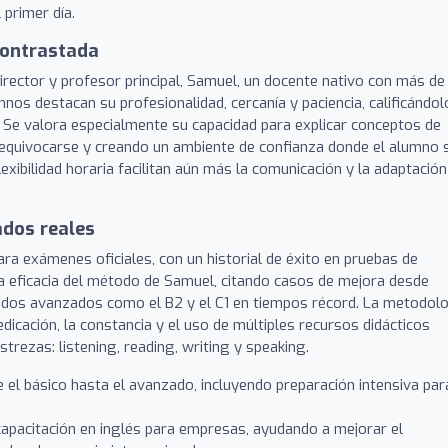
primer día.
contrastada
irector y profesor principal, Samuel, un docente nativo con más de
nos destacan su profesionalidad, cercanía y paciencia, calificándol
. Se valora especialmente su capacidad para explicar conceptos de
 equivocarse y creando un ambiente de confianza donde el alumno 
xibilidad horaria facilitan aún más la comunicación y la adaptación
ados reales
ra exámenes oficiales, con un historial de éxito en pruebas de
a eficacia del método de Samuel, citando casos de mejora desde
icados avanzados como el B2 y el C1 en tiempos récord. La metodol
dicación, la constancia y el uso de múltiples recursos didácticos
strezas: listening, reading, writing y speaking.
el básico hasta el avanzado, incluyendo preparación intensiva par
capacitación en inglés para empresas, ayudando a mejorar el