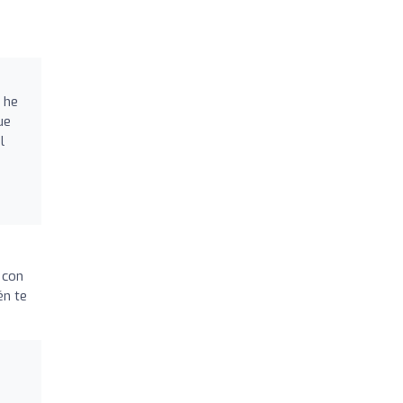
 he
ue
l
 con
én te