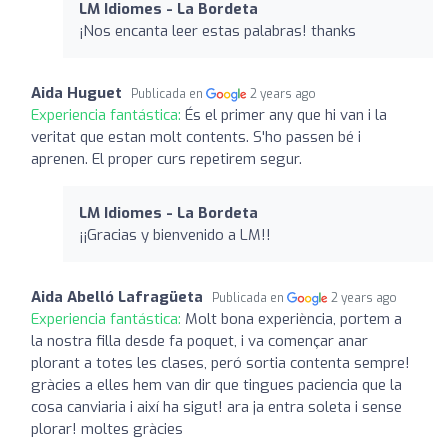
LM Idiomes - La Bordeta
¡Nos encanta leer estas palabras! thanks
Aida Huguet
Publicada en
2 years ago
Experiencia fantástica:
És el primer any que hi van i la
veritat que estan molt contents. S'ho passen bé i
aprenen. El proper curs repetirem segur.
LM Idiomes - La Bordeta
¡¡Gracias y bienvenido a LM!!
Aida Abelló Lafragüeta
Publicada en
2 years ago
Experiencia fantástica:
Molt bona experiència, portem a
la nostra filla desde fa poquet, i va començar anar
plorant a totes les clases, peró sortia contenta sempre!
gràcies a elles hem van dir que tingues paciencia que la
cosa canviaria i així ha sigut! ara ja entra soleta i sense
plorar! moltes gràcies