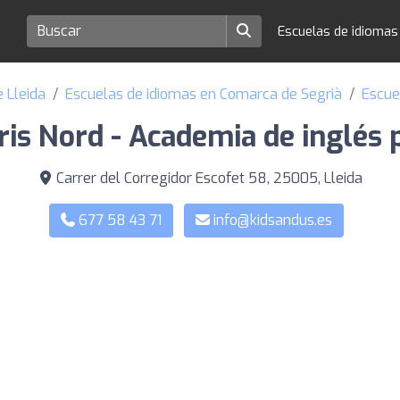
Escuelas de idioma
 Lleida
Escuelas de idiomas en Comarca de Segrià
Escue
ris Nord - Academia de inglés p
Carrer del Corregidor Escofet 58, 25005, Lleida
677 58 43 71
info@kidsandus.es