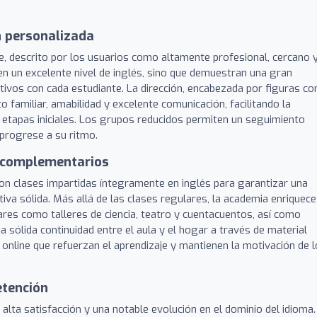
n personalizada
te, descrito por los usuarios como altamente profesional, cercano 
 un excelente nivel de inglés, sino que demuestran una gran
ativos con cada estudiante. La dirección, encabezada por figuras c
o familiar, amabilidad y excelente comunicación, facilitando la
s etapas iniciales. Los grupos reducidos permiten un seguimiento
progrese a su ritmo.
s complementarios
con clases impartidas íntegramente en inglés para garantizar una
iva sólida. Más allá de las clases regulares, la academia enriquece
ares como talleres de ciencia, teatro y cuentacuentos, así como
ólida continuidad entre el aula y el hogar a través de material
s online que refuerzan el aprendizaje y mantienen la motivación de 
etención
 alta satisfacción y una notable evolución en el dominio del idioma.