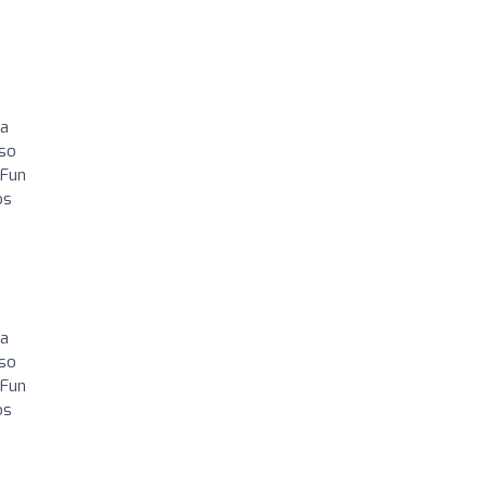
na
rso
 Fun
os
na
rso
 Fun
os