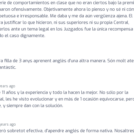
serie de comportamientos en clase que no eran ciertos bajo la prem
maron ofensivamente. Objetivamente ahora lo pienso y no sé ni có
petuosa e irresponsable. Me daba y me da aún vergüenza ajena. El
a justificar lo que hicieron, ni sus superiores ni su propia Central,
erlos ante un tema legal en los Juzgados fue la única recompensa
ado el caso dignamente.
a filla de 3 anys aprenent anglès d’una altra manera. Són molt ate
antàstic.
years ago
1 años y la experiencia y todo la hacen la mejor. No sólo por la
al, les he visto evolucionar y en más de 1 ocasión equivocarse, per
 y siempre dan con la solución.
years ago
erò sobretot efectiva, d'apendre anglés de forma nativa. Nosaltre