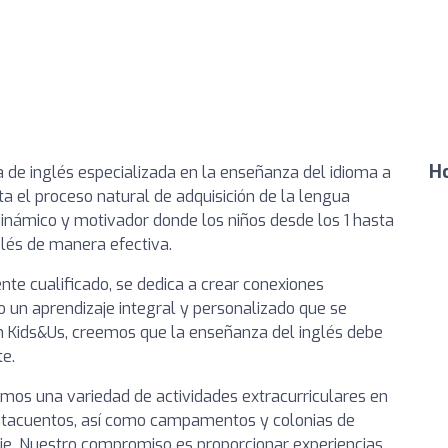
Ho
de inglés especializada en la enseñanza del idioma a
ta el proceso natural de adquisición de la lengua
námico y motivador donde los niños desde los 1 hasta
glés de manera efectiva.
te cualificado, se dedica a crear conexiones
o un aprendizaje integral y personalizado que se
 En Kids&Us, creemos que la enseñanza del inglés debe
te.
mos una variedad de actividades extracurriculares en
uentacuentos, así como campamentos y colonias de
je. Nuestro compromiso es proporcionar experiencias