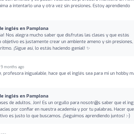
anima a intentarlo una y otra vez sin presiones. Estoy aprendiendo
 de inglés en Pamplona
ña! Nos alegra mucho saber que disfrutas las clases y que estás
 objetivo es justamente crear un ambiente ameno y sin presiones,
tmo. ¡Sigue así, lo estás haciendo genial! ✨
9 months ago
 profesora inigualable, hace que el inglés sea para mi un hobby 
 de inglés en Pamplona
lases de adultos, Jon! Es un orgullo para nosotr@s saber que el ing
racias por confiar en nuestra academia y por tu palabras. Hacer que
ectivo es justo lo que buscamos. ¡Seguimos aprendiendo juntos! :-)