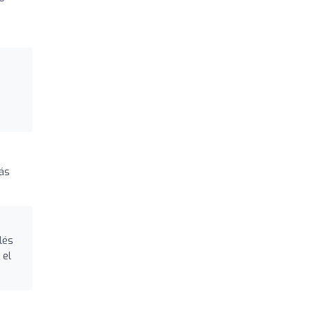
más
lés
 el