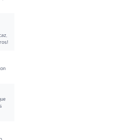
caz,
ros!
con
que
s
o