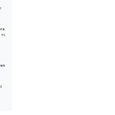
e
ora
,
 es
 en
d