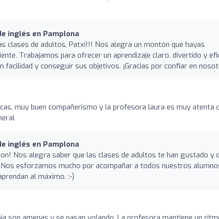
 de inglés en Pamplona
 clases de adultos, Patxi!!! Nos alegra un montón que hayas
ente. Trabajamos para ofrecer un aprendizaje claro, divertido y efi
facilidad y conseguir sus objetivos. ¡Gracias por confiar en nosot
icas, muy buen compañerismo y la profesora laura es muy atenta 
neral
 de inglés en Pamplona
son! Nos alegra saber que las clases de adultos te han gustado y 
o. Nos esforzamos mucho por acompañar a todos nuestros alumno
aprendan al máximo. :-)
mia son amenas y se pasan volando. La profesora mantiene un ritm