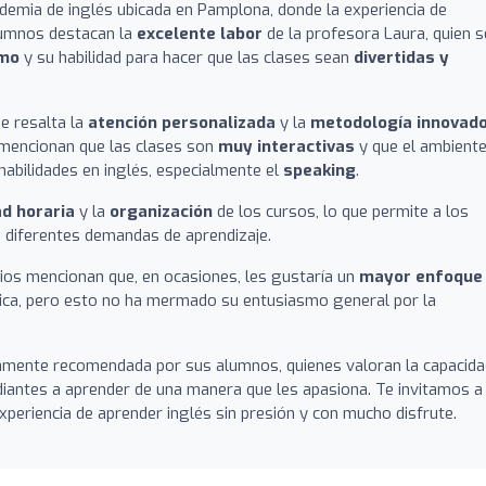
demia de inglés ubicada en Pamplona, donde la experiencia de
lumnos destacan la
excelente labor
de la profesora Laura, quien s
smo
y su habilidad para hacer que las clases sean
divertidas y
e resalta la
atención personalizada
y la
metodología innovad
 mencionan que las clases son
muy interactivas
y que el ambiente
s habilidades en inglés, especialmente el
speaking
.
ad horaria
y la
organización
de los cursos, lo que permite a los
 diferentes demandas de aprendizaje.
rios mencionan que, en ocasiones, les gustaría un
mayor enfoque
ica, pero esto no ha mermado su entusiasmo general por la
amente recomendada por sus alumnos, quienes valoran la capacida
iantes a aprender de una manera que les apasiona. Te invitamos a
experiencia de aprender inglés sin presión y con mucho disfrute.