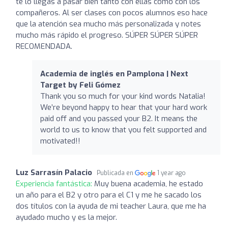
te lo llegas a pasar bien tanto con ellas como con los
compañeros. Al ser clases con pocos alumnos eso hace
que la atención sea mucho más personalizada y notes
mucho más rápido el progreso. SÚPER SÚPER SÚPER
RECOMENDADA.
Academia de inglés en Pamplona | Next
Target by Feli Gómez
Thank you so much for your kind words Natalia!
We’re beyond happy to hear that your hard work
paid off and you passed your B2. It means the
world to us to know that you felt supported and
motivated!!
Luz Sarrasín Palacio
Publicada en
1 year ago
Experiencia fantástica:
Muy buena academia, he estado
un año para el B2 y otro para el C1 y me he sacado los
dos títulos con la ayuda de mi teacher Laura, que me ha
ayudado mucho y es la mejor.