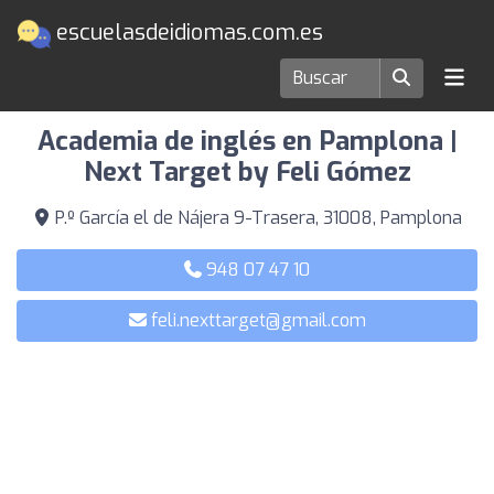
escuelasdeidiomas.com.es
Escuelas de idiomas en Pamplona
Academia de inglés en Pamplona |
Next Target by Feli Gómez
P.º García el de Nájera 9-Trasera, 31008, Pamplona
948 07 47 10
feli.nexttarget@gmail.com