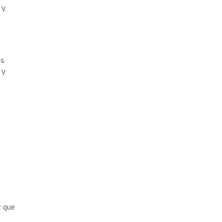
 y
es
 y
z que