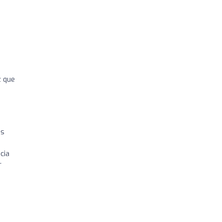
z que
is
cia
r