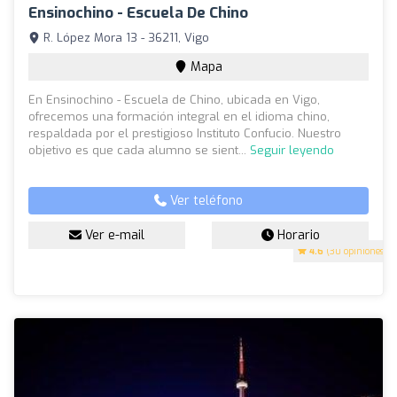
Ensinochino - Escuela De Chino
R. López Mora 13 - 36211, Vigo
Mapa
En Ensinochino - Escuela de Chino, ubicada en Vigo,
ofrecemos una formación integral en el idioma chino,
respaldada por el prestigioso Instituto Confucio. Nuestro
objetivo es que cada alumno se sient...
Seguir leyendo
Ver teléfono
Ver e-mail
Horario
4.6
(30 opiniones)