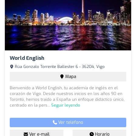
World English
Rúa Gonzalo Torrente Ballester 6 - 36204, Vigo
Mapa
Bienvenido a World English, tu academía de inglés en el
corazón de Vigo. Desde nuestros inicios en los años 90 en
Toronto, hemos traído a España un enfoque didáctico único,
centrado en la pers...
Seguir leyendo
Ver teléfono
Ver e-mail
Horario