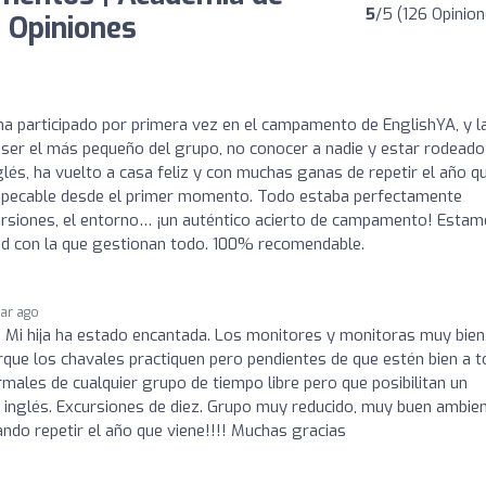
5
/5 (126 Opinion
: Opiniones
ha participado por primera vez en el campamento de EnglishYA, y l
e ser el más pequeño del grupo, no conocer a nadie y estar rodeado
és, ha vuelto a casa feliz y con muchas ganas de repetir el año q
 impecable desde el primer momento. Todo estaba perfectamente
xcursiones, el entorno… ¡un auténtico acierto de campamento! Esta
ad con la que gestionan todo. 100% recomendable.
ear ago
! Mi hija ha estado encantada. Los monitores y monitoras muy bien
que los chavales practiquen pero pendientes de que estén bien a 
rmales de cualquier grupo de tiempo libre pero que posibilitan un
inglés. Excursiones de diez. Grupo muy reducido, muy buen ambien
ando repetir el año que viene!!!! Muchas gracias