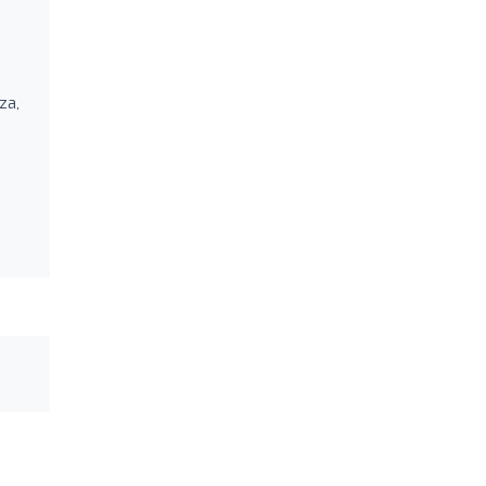
za,
o