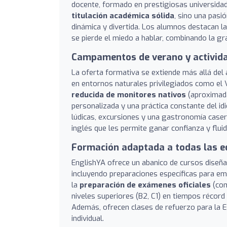
docente, formado en prestigiosas universidades
titulación académica sólida
, sino una pasi
dinámica y divertida. Los alumnos destacan l
se pierde el miedo a hablar, combinando la g
Campamentos de verano y activida
La oferta formativa se extiende más allá del
en entornos naturales privilegiados como el 
reducida de monitores nativos
(aproximada
personalizada y una práctica constante del id
lúdicas, excursiones y una gastronomía casera
inglés que les permite ganar confianza y flui
Formación adaptada a todas las e
EnglishYA ofrece un abanico de cursos diseñ
incluyendo preparaciones específicas para em
la
preparación de exámenes oficiales
(com
niveles superiores (B2, C1) en tiempos récord 
Además, ofrecen clases de refuerzo para la EO
individual.