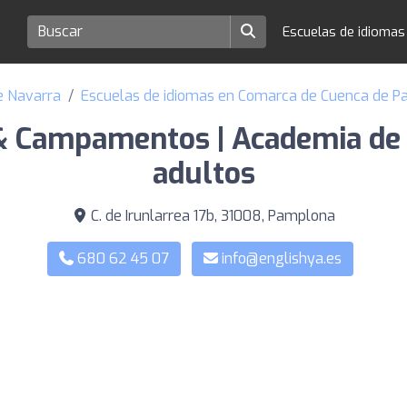
Escuelas de idioma
e Navarra
Escuelas de idiomas en Comarca de Cuenca de 
& Campamentos | Academia de i
adultos
C. de Irunlarrea 17b, 31008, Pamplona
680 62 45 07
info@englishya.es