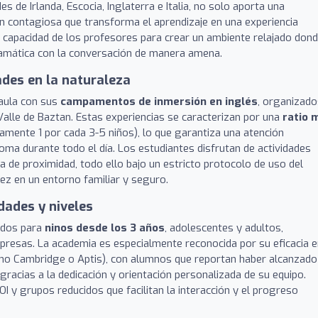
 de Irlanda, Escocia, Inglaterra e Italia, no solo aporta una
ón contagiosa que transforma el aprendizaje en una experiencia
a capacidad de los profesores para crear un ambiente relajado don
ramática con la conversación de manera amena.
des en la naturaleza
 aula con sus
campamentos de inmersión en inglés
, organizado
Valle de Baztan. Estas experiencias se caracterizan por una
ratio 
mente 1 por cada 3-5 niños), lo que garantiza una atención
ioma durante todo el día. Los estudiantes disfrutan de actividades
 de proximidad, todo ello bajo un estricto protocolo de uso del
dez en un entorno familiar y seguro.
dades y niveles
ados para
ninos desde los 3 años
, adolescentes y adultos,
presas. La academia es especialmente reconocida por su eficacia 
o Cambridge o Aptis), con alumnos que reportan haber alcanzado
gracias a la dedicación y orientación personalizada de su equipo.
I y grupos reducidos que facilitan la interacción y el progreso