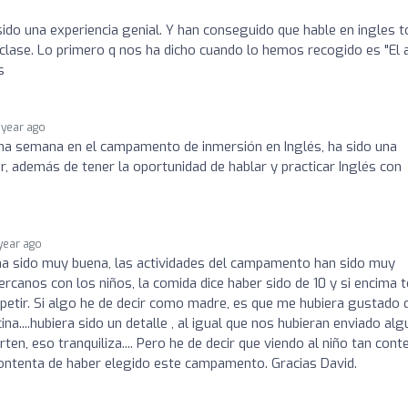
ido una experiencia genial. Y han conseguido que hable en ingles 
 clase. Lo primero q nos ha dicho cuando lo hemos recogido es "El 
s
 year ago
una semana en el campamento de inmersión en Inglés, ha sido una
tir, además de tener la oportunidad de hablar y practicar Inglés con
 year ago
 ha sido muy buena, las actividades del campamento han sido muy
ercanos con los niños, la comida dice haber sido de 10 y si encima 
repetir. Si algo he de decir como madre, es que me hubiera gustado 
na....hubiera sido un detalle , al igual que nos hubieran enviado al
ten, eso tranquiliza.... Pero he de decir que viendo al niño tan cont
ontenta de haber elegido este campamento. Gracias David.