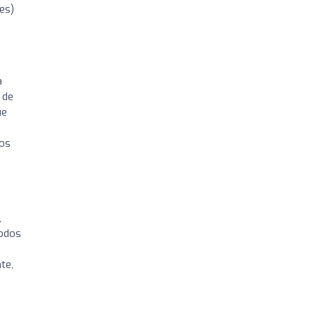
es)
a
 de
ue
mos
,
todos
te,