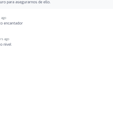
duro para asegurarnos de ello.
s ago
to encantador
ars ago
o nivel