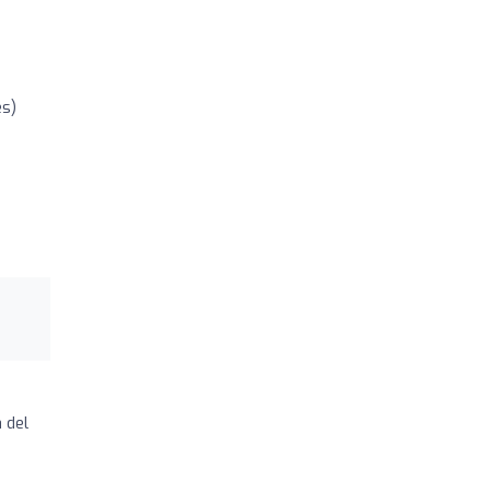
es)
 del