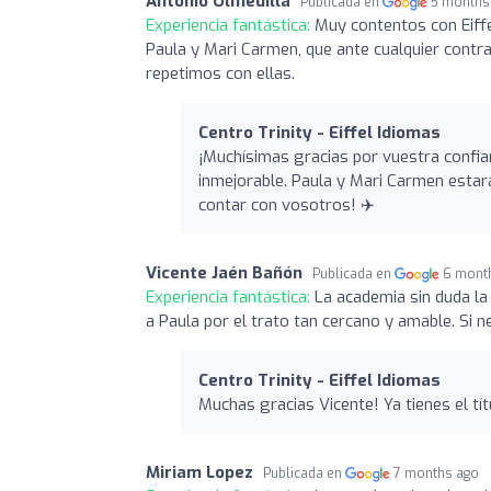
Antonio Olmedilla
Publicada en
5 months
Experiencia fantástica:
Muy contentos con Eiffel
Paula y Mari Carmen, que ante cualquier contr
repetimos con ellas.
Centro Trinity - Eiffel Idiomas
¡Muchísimas gracias por vuestra confian
inmejorable. Paula y Mari Carmen estar
contar con vosotros! ✈️
Vicente Jaén Bañón
Publicada en
6 mont
Experiencia fantástica:
La academia sin duda la
a Paula por el trato tan cercano y amable. Si n
Centro Trinity - Eiffel Idiomas
Muchas gracias Vicente! Ya tienes el títu
Miriam Lopez
Publicada en
7 months ago