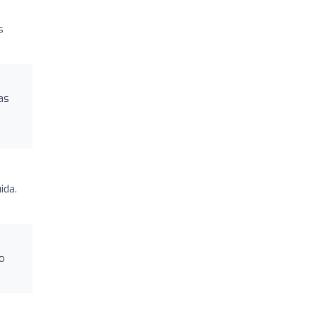
s
as
ida.
o