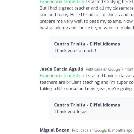
Experiencia fantástica:
I started studyng here l
But I had a great teacher and all my classmates
kind and funny. Here I lernd lot of things and 
prepare me very well to pass my exams. Now I’m
best academy and choice if you want to make 
Centro Trinity - Eiffel Idiomas
Thank you so much!!
Jesús García Agulló
Publicada en
7 mont
Experiencia fantástica:
I started having classes
teachers are brilliant teaching and I'm super com
taking a B2 course and next year, we're going
Centro Trinity - Eiffel Idiomas
Thank you Jesús
Miguel Bazan
Publicada en
10 months ago