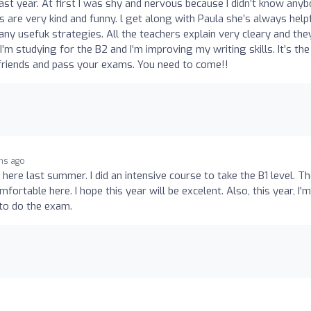
ast year. At first I was shy and nervous because I didn’t know anyb
 are very kind and funny. l get along with Paula she’s always helpf
many usefuk strategies. All the teachers explain very cleary and the
 studying for the B2 and I’m improving my writing skills. It’s the
friends and pass your exams. You need to come!!
hs ago
 here last summer. I did an intensive course to take the B1 level. T
fortable here. I hope this year will be excelent. Also, this year, I'm
 to do the exam.