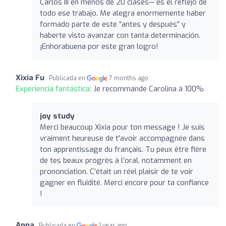
Carlos III en menos de 20 clases— es el reflejo de
todo ese trabajo. Me alegra enormemente haber
formado parte de este “antes y después” y
haberte visto avanzar con tanta determinación.
¡Enhorabuena por este gran logro!
Xixia Fu
Publicada en
7 months ago
Experiencia fantástica:
Je recommande Carolina à 100%
joy study
Merci beaucoup Xixia pour ton message ! Je suis
vraiment heureuse de t'avoir accompagnée dans
ton apprentissage du français. Tu peux être fière
de tes beaux progrès à l’oral, notamment en
prononciation. C’était un réel plaisir de te voir
gagner en fluidité. Merci encore pour ta confiance
!
Anna
Publicada en
1 year ago