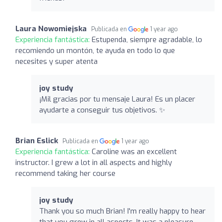
Laura Nowomiejska
Publicada en
1 year ago
Experiencia fantástica:
Estupenda, siempre agradable, lo
recomiendo un montón, te ayuda en todo lo que
necesites y super atenta
joy study
¡Mil gracias por tu mensaje Laura! Es un placer
ayudarte a conseguir tus objetivos. ✨
Brian Eslick
Publicada en
1 year ago
Experiencia fantástica:
Caroline was an excellent
instructor. I grew a lot in all aspects and highly
recommend taking her course
joy study
Thank you so much Brian! I'm really happy to hear
that you grew in all aspects. It was a pleasure