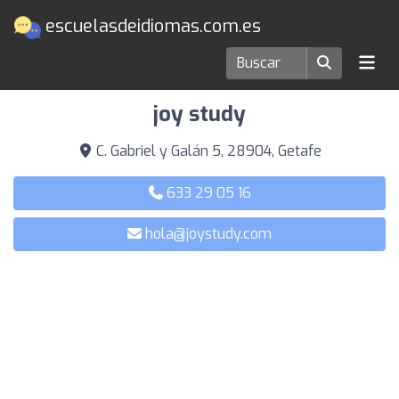
escuelasdeidiomas.com.es
Escuelas de idiomas en Getafe
joy study
C. Gabriel y Galán 5, 28904, Getafe
633 29 05 16
hola@joystudy.com