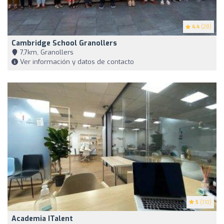
4.4
(28)
Cambridge School Granollers
7,7km, Granollers
Ver información y datos de contacto
5
(110)
Academia ITalent