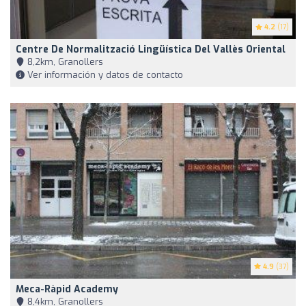
4.2
(17)
Centre De Normalització Lingüística Del Vallès Oriental
8,2km, Granollers
Ver información y datos de contacto
4.9
(37)
Meca-Ràpid Academy
8,4km, Granollers