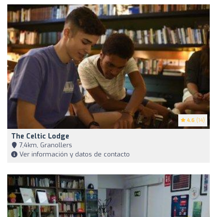
4.6
(14)
The Celtic Lodge
7,4km, Granollers
Ver información y datos de contacto