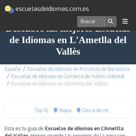
escuelasdeidiomas.com.es
Descubre las mejores Escuelas
de Idiomas en L'Ametlla del
Vallès
España
Escuelas de idiomas en Provincia de Barcelona
Escuelas de idiomas en Comarca de Vallès Oriental
Escuelas de idiomas en L'Ametlla del Vallès
Top 10
Mapa
Cerca de mí
Esta es tu guía de
Escuelas de idiomas en L'Ametlla
del Vallès
. Hemos reunido las opciones de la zona con