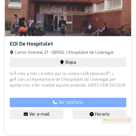
EOI De Hospitalet
Carrer Oriental 21 - 08906, L'Hospitalet de Llobregat
Mapa
GrÃ cies a tots i a totes per la vostra colÂ·laboraciÃ³, i
grÃ cies a l’Ajuntament de L’Hospitalet de Llobregat per
ajudar-nos a fer realitat aquest projecte. JUNTS FEM ESCOLA!
Ver teléfono
Ver e-mail
Horario
4.1
(35 opiniones)