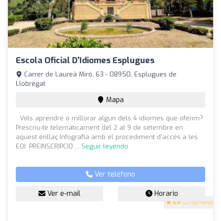
Escola Oficial D'Idiomes Esplugues
Carrer de Laureà Miró, 63 - 08950, Esplugues de
Llobregat
Mapa
Vols aprendre o millorar algun dels 4 idiomes que oferim?
Prescriu-te telemàticament del 2 al 9 de setembre en
aquest enllaç Infografia amb el procediment d’accés a les
EOI: PREINSCRIPCIÓ ...
Seguir leyendo
Ver teléfono
Ver e-mail
Horario
4.8
(22 opiniones)