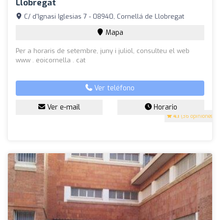
Llobregat
C/ d'Ignasi Iglesias 7 - 08940, Cornellá de Llobregat
Mapa
Per a horaris de setembre, juny i juliol, consulteu el web
www . eoicornella . cat
Ver teléfono
Ver e-mail
Horario
4.1
(36 opiniones)