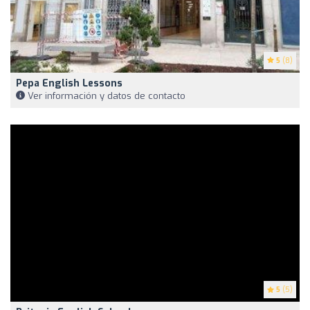
5
(8)
Pepa English Lessons
Ver información y datos de contacto
5
(5)