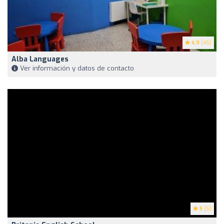
4.9
(45)
Alba Languages
Ver información y datos de contacto
5
(5)