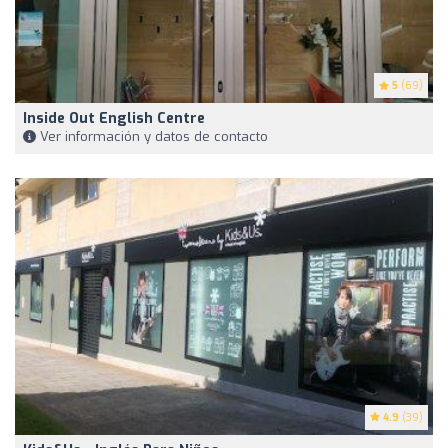
5
(69)
Inside Out English Centre
Ver información y datos de contacto
4.9
(39)