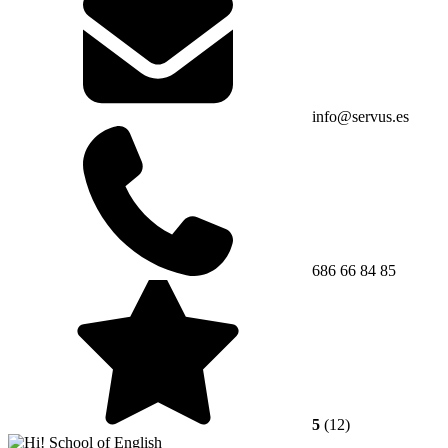
info@servus.es
686 66 84 85
5
(12)