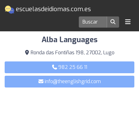
escuelasdeidiomas.com.es
Escuelas de idiomas en Lugo
Alba Languages
Ronda das Fontiñas 198, 27002, Lugo
982 25 66 11
info@theenglishgrid.com