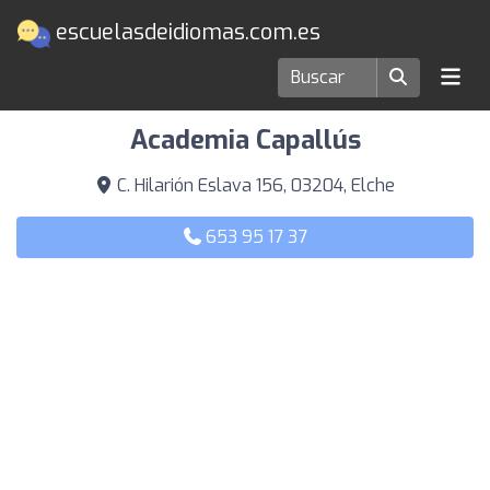
escuelasdeidiomas.com.es
Escuelas de idiomas en Elche
Academia Capallús
C. Hilarión Eslava 156, 03204, Elche
653 95 17 37