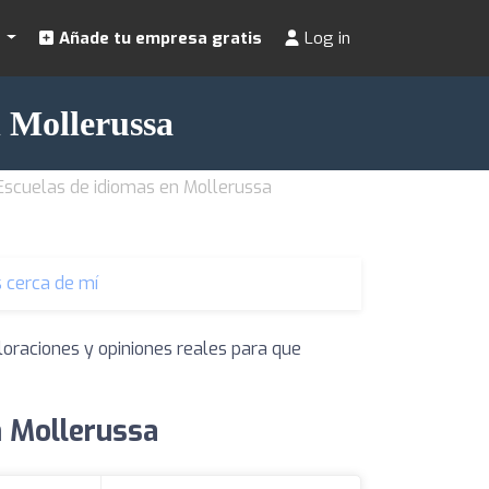
s
Añade tu empresa gratis
Log in
n Mollerussa
Escuelas de idiomas en Mollerussa
 cerca de mí
loraciones y opiniones reales para que
n Mollerussa