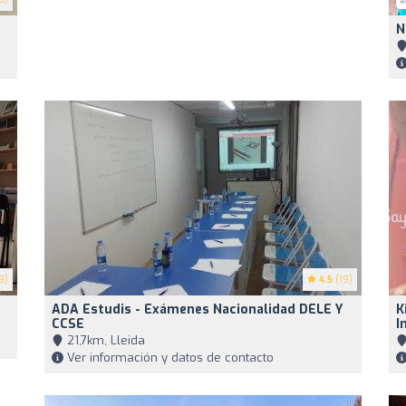
N
9)
4.5
(19)
ADA Estudis - Exámenes Nacionalidad DELE Y
K
CCSE
I
21,7km, Lleida
Ver información y datos de contacto