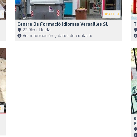
8)
4.1
(16)
Centre De Formació Idiomes Versailles SL
T
22,9km, Lleida
Ver información y datos de contacto
9)
K
P