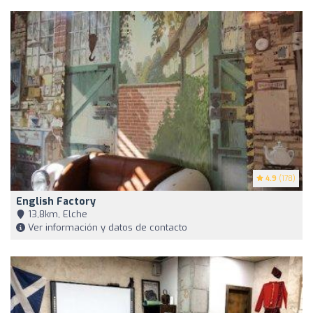
4.9
(178)
English Factory
13,8km, Elche
Ver información y datos de contacto