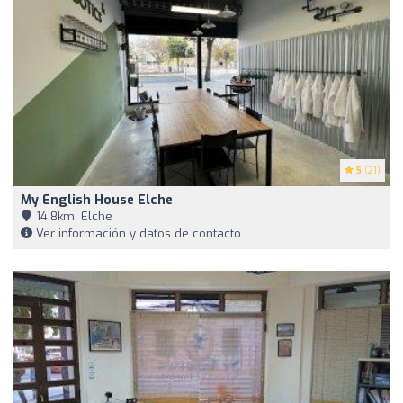
5
(21)
My English House Elche
14,8km, Elche
Ver información y datos de contacto