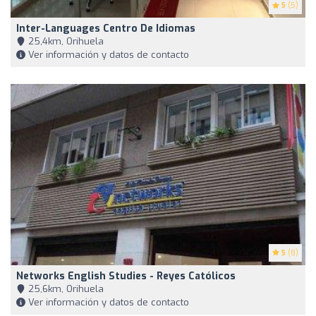
5
(5)
Inter-Languages Centro De Idiomas
25,4km, Orihuela
Ver información y datos de contacto
5
(8)
Networks English Studies - Reyes Católicos
25,6km, Orihuela
Ver información y datos de contacto